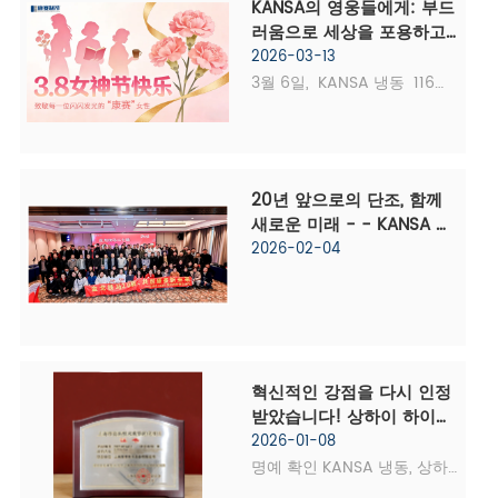
KANSA의 영웅들에게: 부드
원의 인정은 냉장 산업에서 회
합 평가에 따라  상하이 
러움으로 세상을 포용하고, 
사의 수년간의 혁신을 완전히 
KANSA 냉동 장비 주식회사  
인내로 영광을 위조하십시
2026-03-13
확인하고 핵심 경쟁력을 강력
재평가를 성공적으로 통과하
오 - 행복한 국제 여성의 
3월 6일,  KANSA 냉동  116번
하게 검...
여 2025년 상하이 SRDI 중소
날!
째 국제 여성의 날을 기념했습
기업 목록에 다시 한 번 선정
니다. 회사는 모든 여성 직원
되었습니다. 상하이 SRDI SME
들에게 진심 어린 인사와 높은 
의 인증은 관련 행정 조치에 
존경을 표하며, 여성의 경력 
20년 앞으로의 단조, 함께 
따라 상하이 시 경제 정보 기
개발을 지원해 준 동료와 가족
새로운 미래 - - KANSA 냉
술 위원회가 주관한다. 전문 
에게 진심으로 감사를 표합니
동 20주년 및 2026년 연례 
2026-02-04
역량, 정교한 관리, 특색 있는 
다. 절묘하고 우아한 의식적인 
갈라의 성공적인 결론
이점...
손길  회의실은 현수막, 신선
한 꽃, 대기 풍선으로 장식되
었습니다.   KANSA의 각 특별
한 여성이 독점적인 보살핌과 
혁신적인 강점을 다시 인정
세련된 의식을 누릴 수 있도록 
받았습니다! 상하이 하이테
모든 세부 사항이 신중하게 준
크 성과 혁신 프로젝트 인증
2026-01-08
비되었습니다.   달콤한 꽃...
을 받은 KANSA 냉동의 "수
명예 확인 KANSA 냉동, 상하
냉식 산업용 냉각기"
이 첨단 기술 성과 혁신 인증