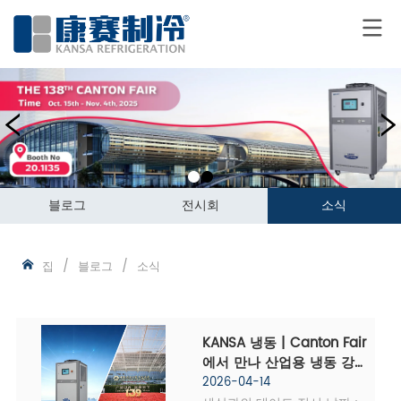
블로그
전시회
소식
집
/
블로그
/
소식
KANSA 냉동 | Canton Fair
에서 만나 산업용 냉동 강도
로 글로벌 기회를 연결합니
2026-04-14