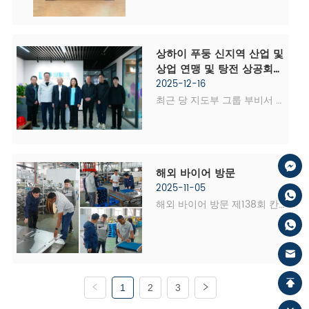
서 수여  최근 KANSA 냉장이 
독자 개발한 '수냉식 산업용 냉
각기'(프로젝트 번호: 
상하이 푸둥 신지역 산업 및 
202505611)가 수많은 프로젝
상업 연맹 및 탕전 상공회의
트 중 두각을 나타내며 상하이
소가 KANSA 냉장을 방문했
2025-12-16
시 과학기술위원회가 발행한 
습니다. 냉장 산업에서 "보
최근 당 지도부 그룹 부비서 
'상하이 첨단 기술 성과 혁신 
이지 않는 챔피언"의 길을 
겸 푸둥신구 산업통상연합회 
탐험합니다.
프로젝트 인증서'를 성공적으
인사과장, 상하이, 탕젠타운 당
로 취득했다.   이 성과는 
위원회 위원, 탕젠상공회의소 
KANSA 냉동의 R&D 강점을 
회장 등 대표단이 상하이 콘세
해외 바이어 방문
재확인할 뿐만 아니라 첨단 기
어 냉장을 방문했다. 현장 점
2025-11-05
술을 실용적인 생산성으로 전
검, 세미나 및 교류를 통해 대
해외 바이어 방문 제138회 칸
환하고 산업 냉동 산업을 고급
표단은 20년 동안 산업용 냉
톤 박람회 1단계 종료 반달도 
스럽고 ...
각기 분야를 전문으로 해온 이 
채 지나지 않아 코스타리카, 
"보이지 않는 챔피언" 기업의 
포르투갈, 모로코, 영국 등 각
개발 역사와 혁신적인 관행에 
국의 전문 바이어들이 KANSA 
대해 심도 있는 이해를 얻었습
상하이 본사와 생산기지를 찾
1
2
3
니다. "혁신 주도 성장" 기업의 
았다. 2025년 10월 20일 코스