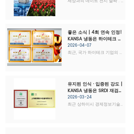
다.
세상과의 데이트 전시 날짜 : 
2026년 4월 15-19일 (1단계, 
139회 캔톤 박람회)  부스 번
호. : 20.1 | 36, 37, 38  장소 : 
광저우 파저우 광둥 박람회 단
좋은 소식 | 4회 연속 인정! 
지   기대를 모으고 있는 제139
KANSA 냉동은 하이테크 기
회 중국 수출입 박람회
업 재검토를 성공적으로 통
2026-04-07
(Canton Fair)가 곧 시작됩
과하고 국가 수준 인증을 갱
최근, 국가 하이테크 기업의 
니다.   로 알려진  중국 대외 
신합니다.
인정 및 관리를 위한 주요 그
무역의 바로미터와 벨웨더 이 
룹 사무소가 공개 발표를 마쳤
글로벌 무역 행사는 2026년 4
습니다. 상하이 KANSA 냉동 
월 15일부터 19일까지 광저우 
장비 주식회사  국가 하이테크 
유지된 인식 · 입증된 강도 | 
파저우에 있는 광둥 박람회 단
기업 자격 재심사를 성공적으
KANSA 냉동은 SRDI 재검토
지에서 성대하게 개...
로 통과했으며, 일관된 강력한 
에 성공했습니다. 디스플레
2026-03-24
R&D 역량과 뛰어난 기술 혁신 
이의 이전 및 새 인증서 · 
최근 상하이시 경제정보기술
성과, 표준화된 기업 운영 및 
SRDI 자격이 다시 확인되었
위원회가 공식 발표했다.  
습니다.
관리 등을 바탕으로 네 번째로 
2025년 상하이 특화, 정제, 차
국가 하이테크 기업 인증서를 
등 및 혁신 중소기업 목록 발
수상했습니다. 이러한 국가 차
표(4차) . 전문가 검토 및 종