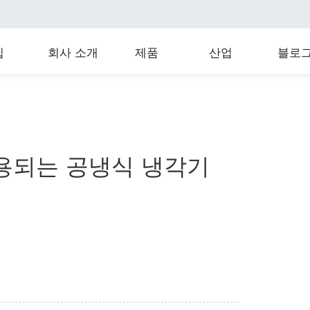
집
회사 소개
제품
산업
블로
용되는 공냉식 냉각기